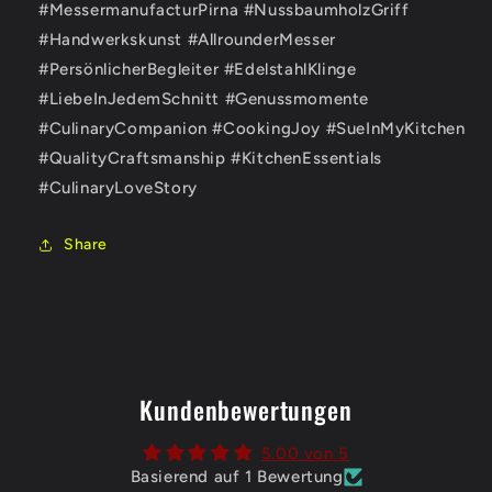
#MessermanufacturPirna #NussbaumholzGriff
#Handwerkskunst #AllrounderMesser
#PersönlicherBegleiter #EdelstahlKlinge
#LiebeInJedemSchnitt #Genussmomente
#CulinaryCompanion #CookingJoy #SueInMyKitchen
#QualityCraftsmanship #KitchenEssentials
#CulinaryLoveStory
Share
Kundenbewertungen
5.00 von 5
Basierend auf 1 Bewertung