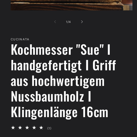
Medien
1
in
von
1
/
4
Modal
öffnen
CUCINATA
Kochmesser "Sue" I
handgefertigt I Griff
aus hochwertigem
Nussbaumholz I
Klingenlänge 16cm
1
(1)
Bewertungen