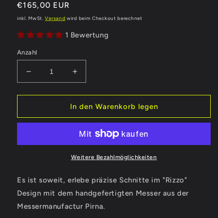
insgesamt
Normaler
€165,00 EUR
Preis
inkl. MwSt.
Versand
wird beim Checkout berechnet
1 Bewertung
Anzahl
Verringere
Erhöhe
die
die
Menge
Menge
für
für
In den Warenkorb legen
Kochmesser
Kochmesser
&quot;Sue&quot;
&quot;Sue&quot;
I
I
handgefertigt
handgefertigt
I
I
Weitere Bezahlmöglichkeiten
Griff
Griff
aus
aus
Es ist soweit, erlebe präzise Schnitte im "Rizzo"
hochwertigem
hochwertigem
Design mit dem handgefertigten Messer aus der
Nussbaumholz
Nussbaumholz
Messermanufactur Pirna.
I
I