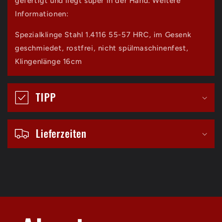
gefertigt und liegt super in der Hand. Weitere
r
Informationen:
e
Spezialklinge Stahl 1.4116 55-57 HRC, im Gesenk
r
geschmiedet, rostfrei, nicht spülmaschinenfest,
I
Klingenlänge 16cm
n
h
TIPP
a
l
Lieferzeiten
t