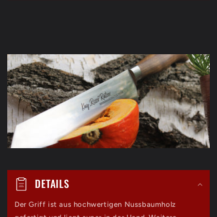
E
i
n
k
l
a
p
p
DETAILS
b
a
Der Griff ist aus hochwertigen Nussbaumholz