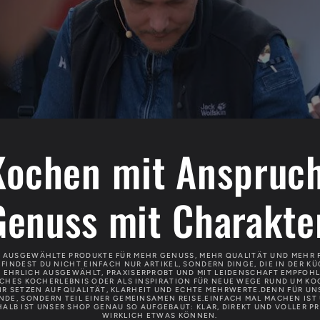
Kochen mit Anspruch
Genuss mit Charakter
 AUSGEWÄHLTE PRODUKTE FÜR MEHR GENUSS, MEHR QUALITÄT UND MEHR 
FINDEST DU NICHT EINFACH NUR ARTIKEL, SONDERN DINGE, DIE IN DER K
 EHRLICH AUSGEWÄHLT, PRAXISERPROBT UND MIT LEIDENSCHAFT EMPFOHL
CHES KOCHERLEBNIS ODER ALS INSPIRATION FÜR NEUE WEGE RUND UM K
R SETZEN AUF QUALITÄT, KLARHEIT UND ECHTE MEHRWERTE.DENN FÜR UNS
NDE, SONDERN TEIL EINER GEMEINSAMEN REISE.EINFACH MAL MACHEN IST
HALB IST UNSER SHOP GENAU SO AUFGEBAUT: KLAR, DIREKT UND VOLLER PR
WIRKLICH ETWAS KÖNNEN.