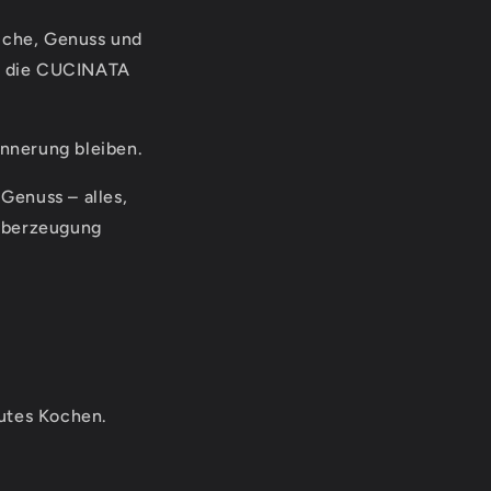
Küche, Genuss und
e, die CUCINATA
innerung bleiben.
Genuss – alles,
 Überzeugung
gutes Kochen.